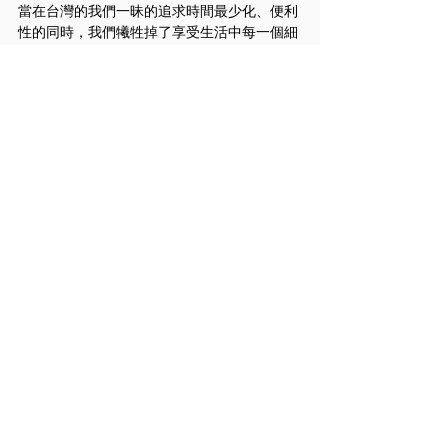
當在台灣的我們一昧的追求時間最少化、便利
性的同時，我們犧牲掉了享受生活中每一個細
節的機會，我們存在這個世界上的每一分、每
一秒都將只會發生一次，而我們不斷趕時間的
結果，難道是為了盡快抵達人生的終點嗎？我
想應該不是的。過好生活中的每一分、每一
秒，才是我們這個人生中最重要的事情，沒有
之一。
因此，跟同學們介紹到庭院裡不同種類的植物
以及因著季節變化而改變的庭院風景，讓托嬰
中心的孩子們可以在日常生活中培養對於生活
細節的重視，感受這個世界提供給我們豐富美
好的資訊。參訪結束後，這位台義混血的學生
告訴老師：「我感覺像回到家一樣。」而老師
將其轉達給我們，我們聽了之後感到相當的欣
慰，也覺得一切的努力都是值得的。