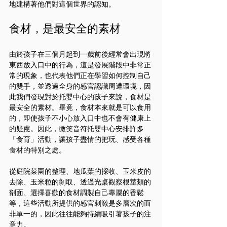
地建構著他們對這個世界的認知。
食材，是最安全的素材
由於孩子在三個月起到一歲前後經常會出現將
東西放入口中的行為，這是發展階段中非常正
常的現象，也代表他們正在學習如何控制自己
的雙手，並透過全身的感官認識周遭環境，因
此我們發現對於托嬰中心的孩子來說，食材是
最安全的素材。畢竟，食材本來就是可以食用
的，即使孩子不小心放入口中也不會有健康上
的疑慮。因此，微笑音符托嬰中心安排許多
「食育」活動，讓孩子盡情的把玩、感受各種
食材的特別之處。
從庭院菜園的整理、地瓜葉的採收、玉米皮的
去除、玉米粒的剝取、透過光桌觀察根莖類的
剖面、選擇喜歡的食材調製自己專屬的香鬆
等，這些活動所提供的感官刺激是多層次的而
非單一的，因此往往能夠持續吸引著孩子的注
意力。