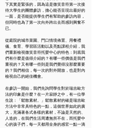
下其實是緊張的，因為這是微笑音符第一次接
待大學生的團體參訪，擔心能否呈現出最好的
一面，是否能提供學生們有幫助的參訪內容，
但同時也為了第一次向外跨出去而感到興奮不
已。
從庭院的城市菜園、門口情境佈置、用餐禮
儀、食育、學習區活動以及亮點課程介紹，我
們重新檢視微笑音符托嬰中心的特色：到底我
們有什麼是值得介紹的？有哪一些價值是我們
重視的？又有哪一些則是我們覺得沒那麼重要
的？我們相信，每一次的對外開放，也是對內
檢視自己的絕佳機會。
在參訪一開始，我們先詢問學生對於瑞吉歐方
法的印象是什麼？在一片寂靜之中，有一位學
生說：「鬆散素材。」鬆散素材的確是瑞吉歐
方法中非常具特色的一點，這個世界如此的廣
大，充滿著各式各樣的素材，不論是天然的、
人造的，在我們生活周遭無所不在，而托嬰中
心的孩子們，每一天都用全身的感官一點一滴