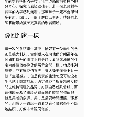
紹該學習區的內容時，這一股熱情能將自己的
好奇心、探究心感染給孩子。若一個老師對學
習區的內容感到無聊，那麼孩子一定不會感到
多有趣。因此，一個了解自己興趣、嗜好的老
師將能帶給孩子更真實的學習體驗。
像回到家一樣
這一次的參訪學生當中，恰好有一位學生的爸
爸是義大利人，當創辦人在向他們介紹當年在
阿姆斯特丹的街道上行走時，看到落地窗的住
宅內部個個都像傢俱展示空間一樣，物品排列
整齊，並有鮮花佈置等，讓人幾乎感覺不到一
絲「生活感」，但是真實的生活怎麼可能沒有
生活感？想當然耳，必定是花了很多精神及時
間去維持環境的品質，好讓自己感到舒服，而
這個願意為了維護品質而犧牲時間的價值觀，
就是美感的泉源。美，是需要時間醞釀、琢磨
的。創辦人一邊說一邊看到這位國際學生不斷
地點頭，好像非常認同似的。